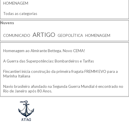
HOMENAGEM
Todas as categorias
Pular bloco Nuvens
Nuvens
ARTIGO
COMUNICADO
GEOPOLÍTICA
HOMENAGEM
Pular bloco
Homenagem ao Almirante Bettega. Novo CEMA!
A Guerra das Superpotências: Bombardeiros e Tarifas
Fincantieri inicia construção da primeira fragata FREMM EVO para a
Marinha Italiana
Navio brasileiro afundado na Segunda Guerra Mundial é encontrado no
Rio de Janeiro após 80 Anos.