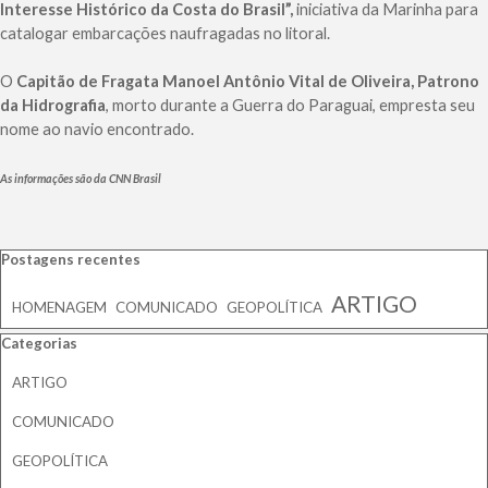
Interesse Histórico da Costa do Brasil”,
iniciativa da Marinha para
catalogar embarcações naufragadas no litoral.
O
Capitão de Fragata Manoel Antônio Vital de Oliveira, Patrono
da Hidrografia
, morto durante a Guerra do Paraguai, empresta seu
nome ao navio encontrado.
As informações são da CNN Brasil
Pular bloco Postagens recentes
Postagens recentes
ARTIGO
HOMENAGEM
COMUNICADO
GEOPOLÍTICA
Pular bloco Categorias
Categorias
ARTIGO
COMUNICADO
GEOPOLÍTICA