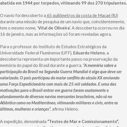
abatida em 1944 por torpedos, vitimando 99 dos 270 tripulantes.
O navio foi descoberto a
65 quilômetros da costa de Macaé (RJ)
durante uma missão de pesquisa de um navio que, coincidentemente,
tem o mesmo nome, ‘
Vital de Oliveira
’. A descoberta ocorreu no dia
16 de janeiro, mas as informações só foram reveladas agora.
Para o professor do Instituto de Estudos Estratégicos da
Universidade Federal Fluminense (UFF),
Eduardo Heleno
, a
descoberta representa um importante passo na preservação da
memória do papel do Brasil durante a guerra.
“A memória sobre a
participação do Brasil na Segunda Guerra Mundial é algo que deve ser
valorizado. O país participou do maior conflito do século XX enviando
uma Força Expedicionária com mais de 25 mil soldados. E uma das
motivações para o Brasil entrar em guerra foram exatamente o
afundamento de diversos navios mercantes brasileiros, não só no
Atlântico como no Mediterrâneo, vitimando militares e civis, entre os
últimos, mulheres e crianças”
, afirma Heleno.
A expedição, denominada
“Testes de Mar e Comissionamento”,