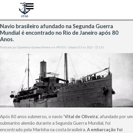
Ir para o conteúdo
Pular menu
Navio brasileiro afundado na Segunda Guerra
Mundial é encontrado no Rio de Janeiro após 80
Anos.
Publicado por
Quintino Gomes Freire
em
ARTIGO
· Sábado 01 Fev 2025 ·
3:15
Após 80 anos submerso, o navio ‘
Vital de Oliveira
’, afundado por um
submarino alemão durante a Segunda Guerra Mundial, foi
encontrado pela Marinha na costa brasileira.
A embarcação foi