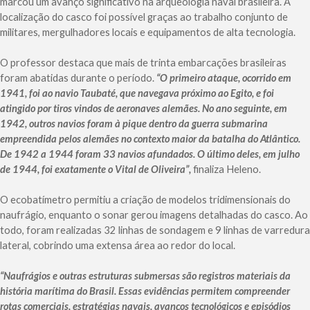
marcou um avanço significativo na arqueologia naval brasileira. A
localização do casco foi possível graças ao trabalho conjunto de
militares, mergulhadores locais e equipamentos de alta tecnologia.
O professor destaca que mais de trinta embarcações brasileiras
foram abatidas durante o período.
“O primeiro ataque, ocorrido em
1941, foi ao navio Taubaté, que navegava próximo ao Egito, e foi
atingido por tiros vindos de aeronaves alemães. No ano seguinte, em
1942, outros navios foram à pique dentro da guerra submarina
empreendida pelos alemães no contexto maior da batalha do Atlântico.
De 1942 a 1944 foram 33 navios afundados. O último deles, em julho
de 1944, foi exatamente o Vital de Oliveira”,
finaliza Heleno.
O ecobatímetro permitiu a criação de modelos tridimensionais do
naufrágio, enquanto o sonar gerou imagens detalhadas do casco. Ao
todo, foram realizadas 32 linhas de sondagem e 9 linhas de varredura
lateral, cobrindo uma extensa área ao redor do local.
“Naufrágios e outras estruturas submersas são registros materiais da
história marítima do Brasil. Essas evidências permitem compreender
rotas comerciais, estratégias navais, avanços tecnológicos e episódios